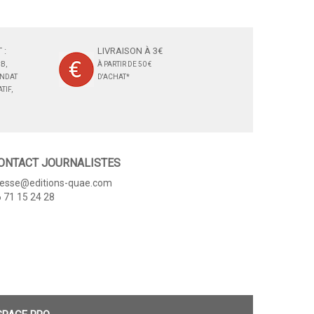
 :
LIVRAISON À 3€
B,
À PARTIR DE 50 €
ANDAT
D'ACHAT*
TIF,
ONTACT JOURNALISTES
resse@editions-quae.com
 71 15 24 28