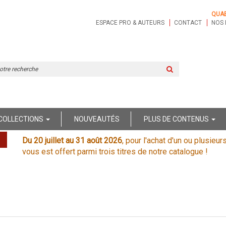
QUA
ESPACE PRO & AUTEURS
CONTACT
NOS 
Rechercher
sur
le
site
COLLECTIONS
NOUVEAUTÉS
PLUS DE CONTENUS
Du 20 juillet au 31 août 2026
, pour l'achat d'un ou plusieur
vous est offert parmi trois titres de notre catalogue !