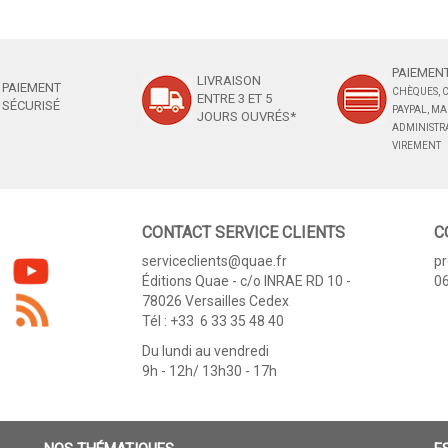
PAIEMENT
LIVRAISON
PAIEMENT
CHÈQUES, C
ENTRE 3 ET 5
SÉCURISÉ
PAYPAL, M
JOURS OUVRÉS*
ADMINISTRA
VIREMENT
CONTACT SERVICE CLIENTS
C
serviceclients@quae.fr
p
Éditions Quae - c/o INRAE RD 10 -
06
78026 Versailles Cedex
Tél : +33 6 33 35 48 40
Du lundi au vendredi
9h - 12h/ 13h30 - 17h