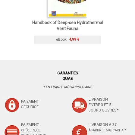
Handbook of Deep-sea Hydrothermal
Vent Fauna
eBook
4,99 €
GARANTIES
QUAE
* EN FRANCE MÉTROPOLITAINE
LIVRAISON
PAIEMENT
ENTRE 3 ET 5
SÉCURISÉ
JOURS OUVRÉS*
PAIEMENT :
LIVRAISON À 3€
CHÈQUES, CB,
À PARTIR DE 50 € D'ACHAT*