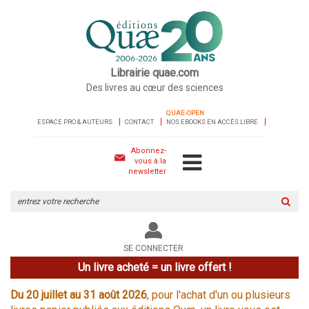
Librairie quae.com
Des livres au cœur des sciences
QUAE-OPEN
ESPACE PRO & AUTEURS
CONTACT
NOS EBOOKS EN ACCÈS LIBRE
Abonnez-
vous à la
newsletter
Rechercher
sur
le
site
SE CONNECTER
Un livre acheté = un livre offert !
Du 20 juillet au 31 août 2026
, pour l'achat d'un ou plusieurs