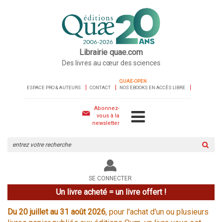
Librairie quae.com
Des livres au cœur des sciences
QUAE-OPEN
ESPACE PRO & AUTEURS
CONTACT
NOS EBOOKS EN ACCÈS LIBRE
Abonnez-
vous à la
newsletter
Rechercher
sur
le
site
SE CONNECTER
Un livre acheté = un livre offert !
Du 20 juillet au 31 août 2026
, pour l'achat d'un ou plusieurs