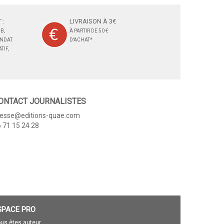
 :
LIVRAISON À 3€
B,
À PARTIR DE 50 €
ANDAT
D'ACHAT*
TIF,
ONTACT JOURNALISTES
resse@editions-quae.com
 71 15 24 28
SPACE PRO
us êtes auteur