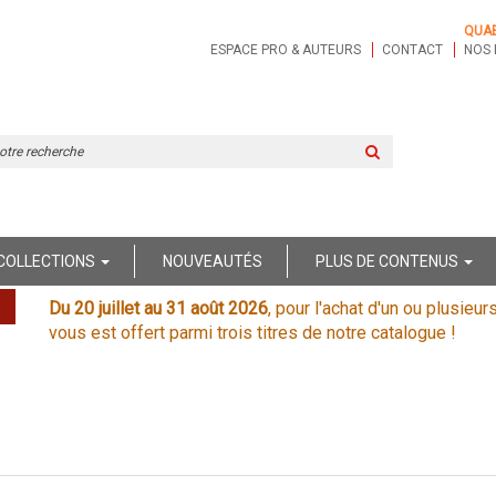
QUA
ESPACE PRO & AUTEURS
CONTACT
NOS 
Rechercher
sur
le
site
COLLECTIONS
NOUVEAUTÉS
PLUS DE CONTENUS
Du 20 juillet au 31 août 2026
, pour l'achat d'un ou plusieur
vous est offert parmi trois titres de notre catalogue !