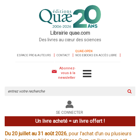
Librairie quae.com
Des livres au cœur des sciences
QUAE-OPEN
ESPACE PRO & AUTEURS
CONTACT
NOS EBOOKS EN ACCÈS LIBRE
Abonnez-
vous à la
newsletter
Rechercher
sur
le
site
SE CONNECTER
Un livre acheté = un livre offert !
Du 20 juillet au 31 août 2026
, pour l'achat d'un ou plusieurs