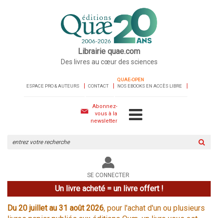
Librairie quae.com
Des livres au cœur des sciences
QUAE-OPEN
ESPACE PRO & AUTEURS
CONTACT
NOS EBOOKS EN ACCÈS LIBRE
Abonnez-
vous à la
newsletter
Rechercher
sur
le
site
SE CONNECTER
Un livre acheté = un livre offert !
Du 20 juillet au 31 août 2026
, pour l'achat d'un ou plusieurs