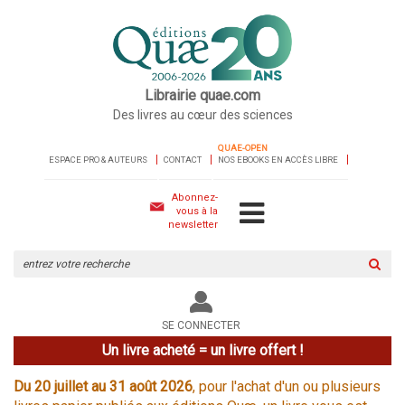
Librairie quae.com
Des livres au cœur des sciences
QUAE-OPEN
ESPACE PRO & AUTEURS
CONTACT
NOS EBOOKS EN ACCÈS LIBRE
Abonnez-
vous à la
newsletter
Rechercher
sur
le
site
SE CONNECTER
Un livre acheté = un livre offert !
Du 20 juillet au 31 août 2026
, pour l'achat d'un ou plusieurs