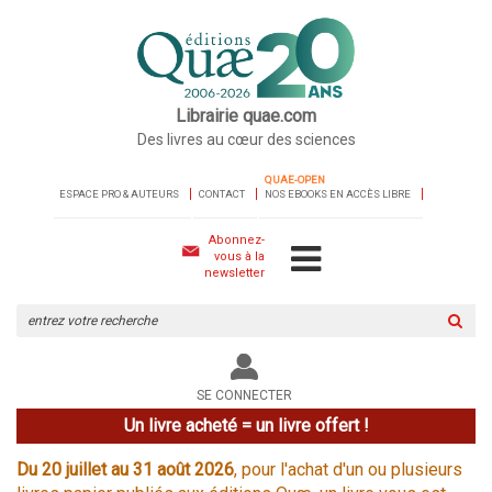
Librairie quae.com
Des livres au cœur des sciences
QUAE-OPEN
ESPACE PRO & AUTEURS
CONTACT
NOS EBOOKS EN ACCÈS LIBRE
Abonnez-
vous à la
newsletter
Rechercher
sur
le
site
SE CONNECTER
Un livre acheté = un livre offert !
Du 20 juillet au 31 août 2026
, pour l'achat d'un ou plusieurs