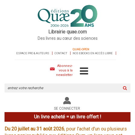
Librairie quae.com
Des livres au cœur des sciences
QUAE-OPEN
ESPACE PRO & AUTEURS
CONTACT
NOS EBOOKS EN ACCÈS LIBRE
Abonnez-
vous à la
newsletter
Rechercher
sur
le
site
SE CONNECTER
Un livre acheté = un livre offert !
Du 20 juillet au 31 août 2026
, pour l'achat d'un ou plusieurs