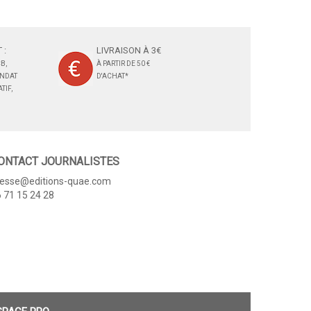
 :
LIVRAISON À 3€
B,
À PARTIR DE 50 €
ANDAT
D'ACHAT*
TIF,
ONTACT JOURNALISTES
resse@editions-quae.com
 71 15 24 28