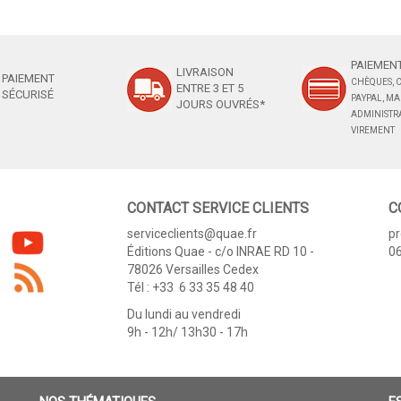
PAIEMENT
LIVRAISON
PAIEMENT
CHÈQUES, C
ENTRE 3 ET 5
SÉCURISÉ
PAYPAL, M
JOURS OUVRÉS*
ADMINISTRA
VIREMENT
CONTACT SERVICE CLIENTS
C
serviceclients@quae.fr
p
Éditions Quae - c/o INRAE RD 10 -
06
78026 Versailles Cedex
Tél : +33 6 33 35 48 40
Du lundi au vendredi
9h - 12h/ 13h30 - 17h