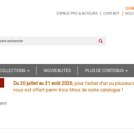
QUA
ESPACE PRO & AUTEURS
CONTACT
NOS 
Rechercher
sur
le
site
COLLECTIONS
NOUVEAUTÉS
PLUS DE CONTENUS
Du 20 juillet au 31 août 2026
, pour l'achat d'un ou plusieur
vous est offert parmi trois titres de notre catalogue !
mann