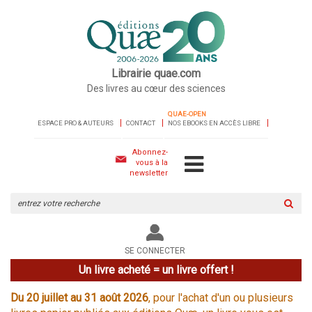
Librairie quae.com
Des livres au cœur des sciences
QUAE-OPEN
ESPACE PRO & AUTEURS
CONTACT
NOS EBOOKS EN ACCÈS LIBRE
Abonnez-
vous à la
newsletter
Rechercher
sur
le
site
SE CONNECTER
Un livre acheté = un livre offert !
Du 20 juillet au 31 août 2026
, pour l'achat d'un ou plusieurs