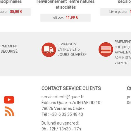
isciplinaires
l'environnement : entre natures
décisi
et sociétés
apier
35,00 €
Livre papier
eBook
11,99 €
PAIEMENT
LIVRAISON
PAIEMENT
CHÈQUES, C
ENTRE 3 ET 5
SÉCURISÉ
PAYPAL, M
JOURS OUVRÉS*
ADMINISTRA
VIREMENT
CONTACT SERVICE CLIENTS
C
serviceclients@quae.fr
p
Éditions Quae - c/o INRAE RD 10 -
06
78026 Versailles Cedex
Tél : +33 6 33 35 48 40
Du lundi au vendredi
9h - 12h/ 13h30 - 17h