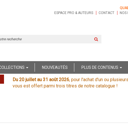
QUA
ESPACE PRO & AUTEURS
CONTACT
NOS 
Rechercher
sur
le
site
COLLECTIONS
NOUVEAUTÉS
PLUS DE CONTENUS
Du 20 juillet au 31 août 2026
, pour l'achat d'un ou plusieur
vous est offert parmi trois titres de notre catalogue !