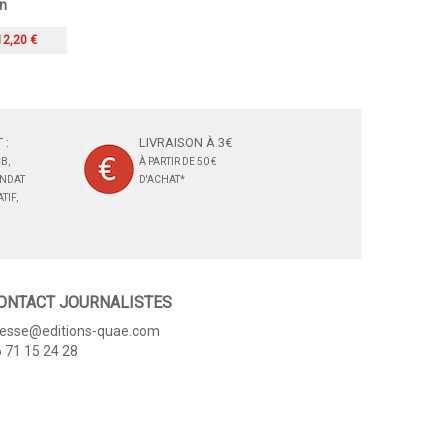
on
12,20 €
 :
LIVRAISON À 3€
B,
À PARTIR DE 50 €
ANDAT
D'ACHAT*
TIF,
ONTACT JOURNALISTES
resse@editions-quae.com
 71 15 24 28