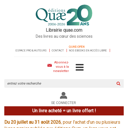
Librairie quae.com
Des livres au cœur des sciences
QUAE-OPEN
ESPACE PRO & AUTEURS
CONTACT
NOS EBOOKS EN ACCÈS LIBRE
Abonnez-
vous à la
newsletter
Rechercher
sur
le
site
SE CONNECTER
Un livre acheté = un livre offert !
Du 20 juillet au 31 août 2026
, pour l'achat d'un ou plusieurs