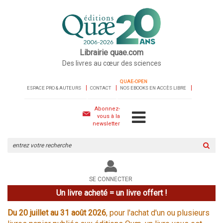
Librairie quae.com
Des livres au cœur des sciences
QUAE-OPEN
ESPACE PRO & AUTEURS
CONTACT
NOS EBOOKS EN ACCÈS LIBRE
Abonnez-
vous à la
newsletter
Rechercher
sur
le
site
SE CONNECTER
Un livre acheté = un livre offert !
Du 20 juillet au 31 août 2026
, pour l'achat d'un ou plusieurs