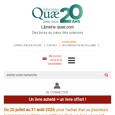
Librairie quae.com
Des livres au cœur des sciences
QUAE-OPEN
ESPACE PRO & AUTEURS
CONTACT
NOS EBOOKS EN ACCÈS LIBRE
Abonnez-
vous à la
newsletter
Rechercher
sur
le
site
SE CONNECTER
Un livre acheté = un livre offert !
Du 20 juillet au 31 août 2026
, pour l'achat d'un ou plusieurs