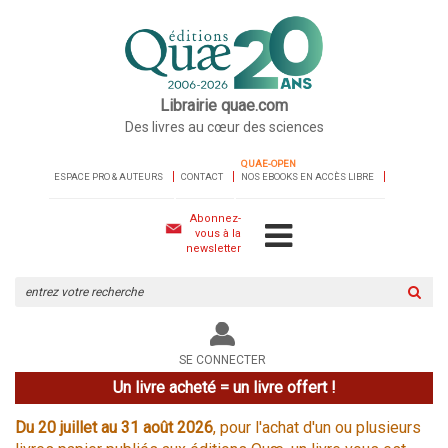
Librairie quae.com
Des livres au cœur des sciences
QUAE-OPEN
ESPACE PRO & AUTEURS
CONTACT
NOS EBOOKS EN ACCÈS LIBRE
Abonnez-
vous à la
newsletter
Rechercher
sur
le
site
SE CONNECTER
Un livre acheté = un livre offert !
Du 20 juillet au 31 août 2026
, pour l'achat d'un ou plusieurs