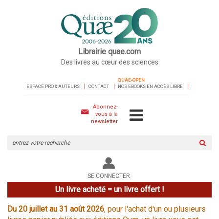
Librairie quae.com
Des livres au cœur des sciences
QUAE-OPEN
ESPACE PRO & AUTEURS
CONTACT
NOS EBOOKS EN ACCÈS LIBRE
Abonnez-
vous à la
newsletter
Rechercher
sur
le
site
SE CONNECTER
Un livre acheté = un livre offert !
Du 20 juillet au 31 août 2026
, pour l'achat d'un ou plusieurs