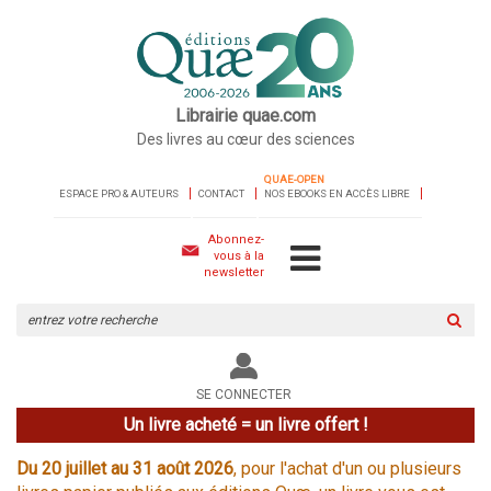
Librairie quae.com
Des livres au cœur des sciences
QUAE-OPEN
ESPACE PRO & AUTEURS
CONTACT
NOS EBOOKS EN ACCÈS LIBRE
Abonnez-
vous à la
newsletter
Rechercher
sur
le
site
SE CONNECTER
Un livre acheté = un livre offert !
Du 20 juillet au 31 août 2026
, pour l'achat d'un ou plusieurs