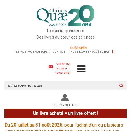
Librairie quae.com
Des livres au cœur des sciences
QUAE-OPEN
ESPACE PRO & AUTEURS
CONTACT
NOS EBOOKS EN ACCÈS LIBRE
Abonnez-
vous à la
newsletter
Rechercher
sur
le
site
SE CONNECTER
Un livre acheté = un livre offert !
Du 20 juillet au 31 août 2026
, pour l'achat d'un ou plusieurs