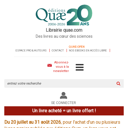
Librairie quae.com
Des livres au cœur des sciences
QUAE-OPEN
ESPACE PRO & AUTEURS
CONTACT
NOS EBOOKS EN ACCÈS LIBRE
Abonnez-
vous à la
newsletter
Rechercher
sur
le
site
SE CONNECTER
Un livre acheté = un livre offert !
Du 20 juillet au 31 août 2026
, pour l'achat d'un ou plusieurs