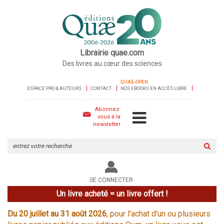
Librairie quae.com
Des livres au cœur des sciences
QUAE-OPEN
ESPACE PRO & AUTEURS
CONTACT
NOS EBOOKS EN ACCÈS LIBRE
Abonnez-
vous à la
newsletter
Rechercher
sur
le
site
SE CONNECTER
Un livre acheté = un livre offert !
Du 20 juillet au 31 août 2026
, pour l'achat d'un ou plusieurs