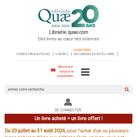
Librairie quae.com
Des livres au cœur des sciences
QUAE-OPEN
ESPACE PRO & AUTEURS
CONTACT
NOS EBOOKS EN ACCÈS LIBRE
Abonnez-
vous à la
newsletter
Rechercher
sur
le
site
SE CONNECTER
Un livre acheté = un livre offert !
Du 20 juillet au 31 août 2026
, pour l'achat d'un ou plusieurs