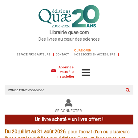
Librairie quae.com
Des livres au cœur des sciences
QUAE-OPEN
ESPACE PRO & AUTEURS
CONTACT
NOS EBOOKS EN ACCÈS LIBRE
Abonnez-
vous à la
newsletter
Rechercher
sur
le
site
SE CONNECTER
Un livre acheté = un livre offert !
Du 20 juillet au 31 août 2026
, pour l'achat d'un ou plusieurs