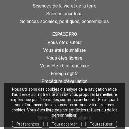
Sciences de la vie et de la terre
Science pour tous
Sciences sociales, politiques, économiques
ESPACE PRO
Vous êtes auteur
Vous êtes journaliste
Vous êtes libraire
Vous êtes bibliothécaire
Foreign rights
Procédure d'évaluation
Nous utilisons des cookies d’analyse de la navigation et de
NOTRE SITE
l’audience sur notre site afin de vous proposer la meilleure
expérience possible et des contenus pertinents. En cliquant
Quae © 2018
sur « Tout accepter », vous nous autorisez à utiliser ces
Mentions légales
cookies. Vous êtes libre également de les refuser ou de les
personnaliser.
Déclaration d'accessibilité
Préférences
Tout accepter
Tout refuser