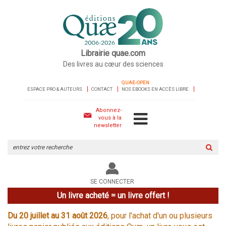
Librairie quae.com
Des livres au cœur des sciences
QUAE-OPEN
ESPACE PRO & AUTEURS
CONTACT
NOS EBOOKS EN ACCÈS LIBRE
Abonnez-
vous à la
newsletter
Rechercher
sur
le
site
SE CONNECTER
Un livre acheté = un livre offert !
Du 20 juillet au 31 août 2026
, pour l'achat d'un ou plusieurs