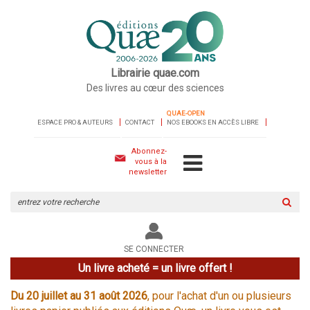
Librairie quae.com
Des livres au cœur des sciences
QUAE-OPEN
ESPACE PRO & AUTEURS
CONTACT
NOS EBOOKS EN ACCÈS LIBRE
Abonnez-
vous à la
newsletter
Rechercher
sur
le
site
SE CONNECTER
Un livre acheté = un livre offert !
Du 20 juillet au 31 août 2026
, pour l'achat d'un ou plusieurs