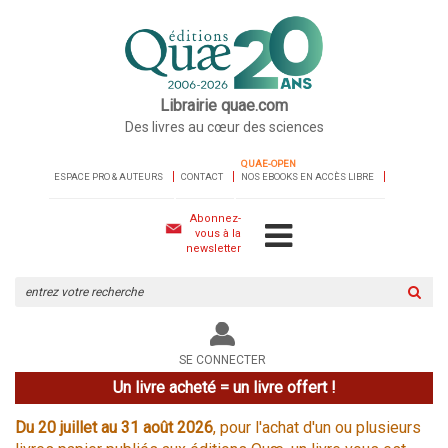
Librairie quae.com
Des livres au cœur des sciences
QUAE-OPEN
ESPACE PRO & AUTEURS
CONTACT
NOS EBOOKS EN ACCÈS LIBRE
Abonnez-
vous à la
newsletter
Rechercher
sur
le
site
SE CONNECTER
Un livre acheté = un livre offert !
Du 20 juillet au 31 août 2026
, pour l'achat d'un ou plusieurs