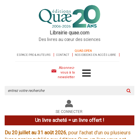
Librairie quae.com
Des livres au cœur des sciences
QUAE-OPEN
ESPACE PRO & AUTEURS
CONTACT
NOS EBOOKS EN ACCÈS LIBRE
Abonnez-
vous à la
newsletter
Rechercher
sur
le
site
SE CONNECTER
Un livre acheté = un livre offert !
Du 20 juillet au 31 août 2026
, pour l'achat d'un ou plusieurs