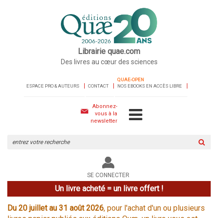
Librairie quae.com
Des livres au cœur des sciences
QUAE-OPEN
ESPACE PRO & AUTEURS
CONTACT
NOS EBOOKS EN ACCÈS LIBRE
Abonnez-
vous à la
newsletter
Rechercher
sur
le
site
SE CONNECTER
Un livre acheté = un livre offert !
Du 20 juillet au 31 août 2026
, pour l'achat d'un ou plusieurs