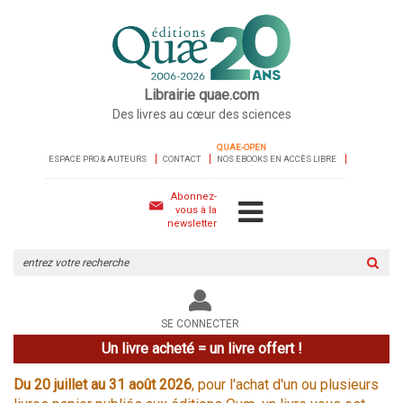
Librairie quae.com
Des livres au cœur des sciences
QUAE-OPEN
ESPACE PRO & AUTEURS
CONTACT
NOS EBOOKS EN ACCÈS LIBRE
Abonnez-
vous à la
newsletter
Rechercher
sur
le
site
SE CONNECTER
Un livre acheté = un livre offert !
Du 20 juillet au 31 août 2026
, pour l'achat d'un ou plusieurs