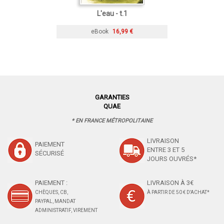
L'eau - t.1
eBook
16,99 €
GARANTIES
QUAE
* EN FRANCE MÉTROPOLITAINE
LIVRAISON
PAIEMENT
ENTRE 3 ET 5
SÉCURISÉ
JOURS OUVRÉS*
PAIEMENT :
LIVRAISON À 3€
CHÈQUES, CB,
À PARTIR DE 50 € D'ACHAT*
PAYPAL, MANDAT
ADMINISTRATIF, VIREMENT