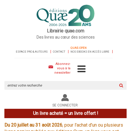
Librairie quae.com
Des livres au cœur des sciences
QUAE-OPEN
ESPACE PRO & AUTEURS
CONTACT
NOS EBOOKS EN ACCÈS LIBRE
Abonnez-
vous à la
newsletter
Rechercher
sur
le
site
SE CONNECTER
Un livre acheté = un livre offert !
Du 20 juillet au 31 août 2026
, pour l'achat d'un ou plusieurs