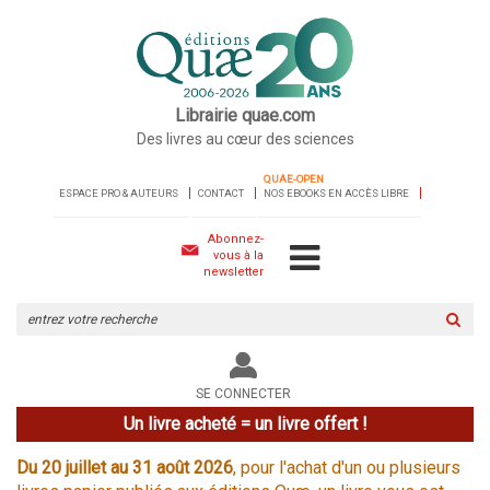
Librairie quae.com
Des livres au cœur des sciences
QUAE-OPEN
ESPACE PRO & AUTEURS
CONTACT
NOS EBOOKS EN ACCÈS LIBRE
Abonnez-
vous à la
newsletter
Rechercher
sur
le
site
SE CONNECTER
Un livre acheté = un livre offert !
Du 20 juillet au 31 août 2026
, pour l'achat d'un ou plusieurs