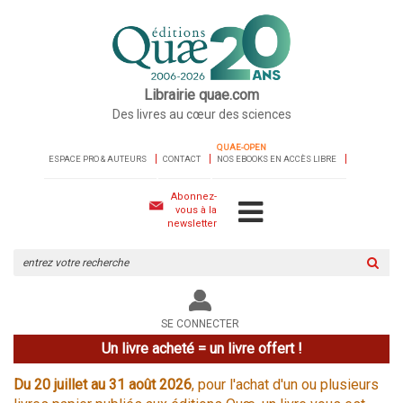
Librairie quae.com
Des livres au cœur des sciences
QUAE-OPEN
ESPACE PRO & AUTEURS
CONTACT
NOS EBOOKS EN ACCÈS LIBRE
Abonnez-
vous à la
newsletter
Rechercher
sur
le
site
SE CONNECTER
Un livre acheté = un livre offert !
Du 20 juillet au 31 août 2026
, pour l'achat d'un ou plusieurs