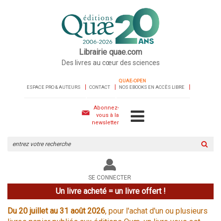
Librairie quae.com
Des livres au cœur des sciences
QUAE-OPEN
ESPACE PRO & AUTEURS
CONTACT
NOS EBOOKS EN ACCÈS LIBRE
Abonnez-
vous à la
newsletter
Rechercher
sur
le
site
SE CONNECTER
Un livre acheté = un livre offert !
Du 20 juillet au 31 août 2026
, pour l'achat d'un ou plusieurs