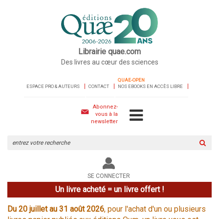
Librairie quae.com
Des livres au cœur des sciences
QUAE-OPEN
ESPACE PRO & AUTEURS
CONTACT
NOS EBOOKS EN ACCÈS LIBRE
Abonnez-
vous à la
newsletter
Rechercher
sur
le
site
SE CONNECTER
Un livre acheté = un livre offert !
Du 20 juillet au 31 août 2026
, pour l'achat d'un ou plusieurs