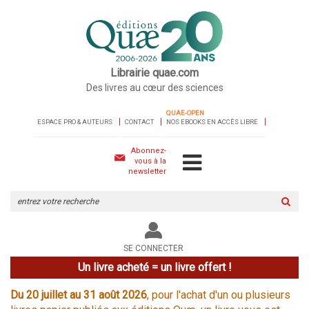
Librairie quae.com
Des livres au cœur des sciences
QUAE-OPEN
ESPACE PRO & AUTEURS
CONTACT
NOS EBOOKS EN ACCÈS LIBRE
Abonnez-
vous à la
newsletter
Rechercher
sur
le
site
SE CONNECTER
Un livre acheté = un livre offert !
Du 20 juillet au 31 août 2026
, pour l'achat d'un ou plusieurs