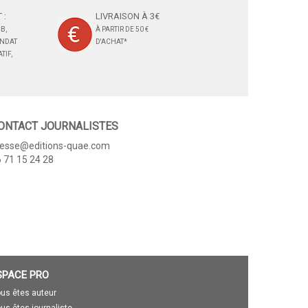
 :
LIVRAISON À 3€
B,
À PARTIR DE 50 €
ANDAT
D'ACHAT*
TIF,
ONTACT JOURNALISTES
resse@editions-quae.com
 71 15 24 28
SPACE PRO
us êtes auteur
us êtes journaliste