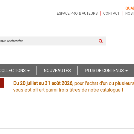
QUA
ESPACE PRO & AUTEURS
CONTACT
NOS 
Rechercher
sur
le
site
COLLECTIONS
NOUVEAUTÉS
PLUS DE CONTENUS
Du 20 juillet au 31 août 2026
, pour l'achat d'un ou plusieur
vous est offert parmi trois titres de notre catalogue !