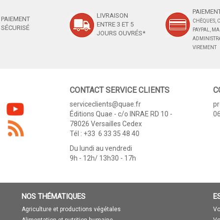
PAIEMENT
LIVRAISON
PAIEMENT
CHÈQUES, C
ENTRE 3 ET 5
SÉCURISÉ
PAYPAL, M
JOURS OUVRÉS*
ADMINISTRA
VIREMENT
CONTACT SERVICE CLIENTS
C
serviceclients@quae.fr
p
Éditions Quae - c/o INRAE RD 10 -
06
78026 Versailles Cedex
Tél : +33 6 33 35 48 40
Du lundi au vendredi
9h - 12h/ 13h30 - 17h
NOS THÉMATIQUES
E
Agriculture et productions végétales
Vo
Alimentation et nutrition humaine
Vo