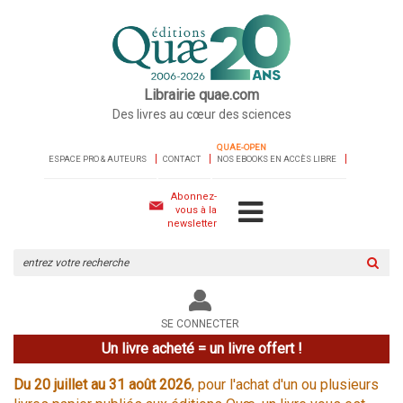
Librairie quae.com
Des livres au cœur des sciences
QUAE-OPEN
ESPACE PRO & AUTEURS
CONTACT
NOS EBOOKS EN ACCÈS LIBRE
Abonnez-
vous à la
newsletter
Rechercher
sur
le
site
SE CONNECTER
Un livre acheté = un livre offert !
Du 20 juillet au 31 août 2026
, pour l'achat d'un ou plusieurs