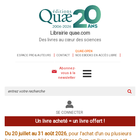
Librairie quae.com
Des livres au cœur des sciences
QUAE-OPEN
ESPACE PRO & AUTEURS
CONTACT
NOS EBOOKS EN ACCÈS LIBRE
Abonnez-
vous à la
newsletter
Rechercher
sur
le
site
SE CONNECTER
Un livre acheté = un livre offert !
Du 20 juillet au 31 août 2026
, pour l'achat d'un ou plusieurs