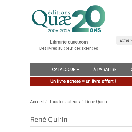
Librairie quae.com
Des livres au cœur des sciences
CATALOGUE
À PARAÎTRE
Un livre acheté = un livre offert !
Accueil
Tous les auteurs
René Quirin
René Quirin