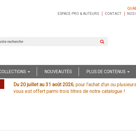
QUA
ESPACE PRO & AUTEURS
CONTACT
NOS 
Rechercher
sur
le
site
COLLECTIONS
NOUVEAUTÉS
PLUS DE CONTENUS
Du 20 juillet au 31 août 2026
, pour l'achat d'un ou plusieur
vous est offert parmi trois titres de notre catalogue !