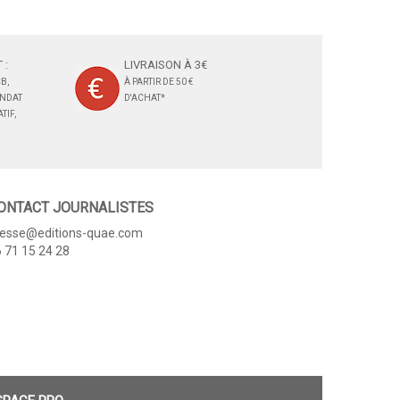
 :
LIVRAISON À 3€
B,
À PARTIR DE 50 €
ANDAT
D'ACHAT*
TIF,
ONTACT JOURNALISTES
resse@editions-quae.com
 71 15 24 28