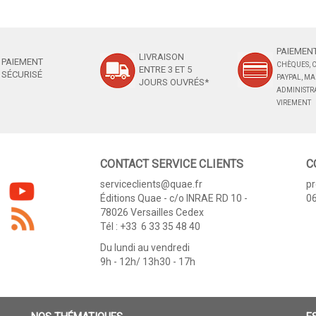
PAIEMENT
LIVRAISON
PAIEMENT
CHÈQUES, C
ENTRE 3 ET 5
SÉCURISÉ
PAYPAL, M
JOURS OUVRÉS*
ADMINISTRA
VIREMENT
CONTACT SERVICE CLIENTS
C
serviceclients@quae.fr
p
Éditions Quae - c/o INRAE RD 10 -
06
78026 Versailles Cedex
Tél : +33 6 33 35 48 40
Du lundi au vendredi
9h - 12h/ 13h30 - 17h