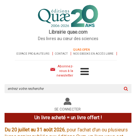
Librairie quae.com
Des livres au cœur des sciences
QUAE-OPEN
ESPACE PRO & AUTEURS
CONTACT
NOS EBOOKS EN ACCÈS LIBRE
Abonnez-
vous à la
newsletter
Rechercher
sur
le
site
SE CONNECTER
Un livre acheté = un livre offert !
Du 20 juillet au 31 août 2026
, pour l'achat d'un ou plusieurs