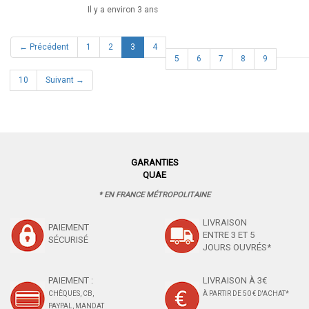
Il y a environ 3 ans
(current)
← Précédent
1
2
3
4
5
6
7
8
9
10
Suivant →
GARANTIES
QUAE
* EN FRANCE MÉTROPOLITAINE
LIVRAISON
PAIEMENT
ENTRE 3 ET 5
SÉCURISÉ
JOURS OUVRÉS*
PAIEMENT :
LIVRAISON À 3€
CHÈQUES, CB,
À PARTIR DE 50 € D'ACHAT*
PAYPAL, MANDAT