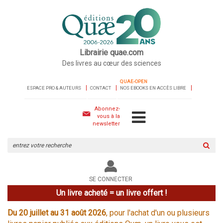
Librairie quae.com
Des livres au cœur des sciences
QUAE-OPEN
ESPACE PRO & AUTEURS
CONTACT
NOS EBOOKS EN ACCÈS LIBRE
Abonnez-
vous à la
newsletter
Rechercher
sur
le
site
SE CONNECTER
Un livre acheté = un livre offert !
Du 20 juillet au 31 août 2026
, pour l'achat d'un ou plusieurs