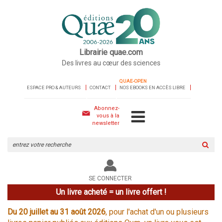
Librairie quae.com
Des livres au cœur des sciences
QUAE-OPEN
ESPACE PRO & AUTEURS
CONTACT
NOS EBOOKS EN ACCÈS LIBRE
Abonnez-
vous à la
newsletter
Rechercher
sur
le
site
SE CONNECTER
Un livre acheté = un livre offert !
Du 20 juillet au 31 août 2026
, pour l'achat d'un ou plusieurs