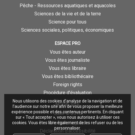
Pêche - Ressources aquatiques et aquacoles
Sciences de la vie et de la terre
Science pour tous
Sciences sociales, politiques, économiques
ESPACE PRO
Vous êtes auteur
Vous êtes journaliste
Vous êtes libraire
Vous êtes bibliothécaire
Foreign rights
Procédure d'évaluation
Nous utilisons des cookies d’analyse de la navigation et de
NOTRE SITE
l’audience sur notre site afin de vous proposer la meilleure
expérience possible et des contenus pertinents. En cliquant
Quae © 2018
sur « Tout accepter », vous nous autorisez à utiliser ces
Mentions légales
cookies. Vous êtes libre également de les refuser ou de les
personnaliser.
Déclaration d'accessibilité