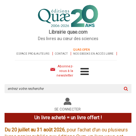
Librairie quae.com
Des livres au cœur des sciences
QUAE-OPEN
ESPACE PRO & AUTEURS
CONTACT
NOS EBOOKS EN ACCÈS LIBRE
Abonnez-
vous à la
newsletter
Rechercher
sur
le
site
SE CONNECTER
Un livre acheté = un livre offert !
Du 20 juillet au 31 août 2026
, pour l'achat d'un ou plusieurs