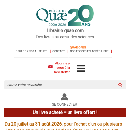
Librairie quae.com
Des livres au cœur des sciences
QUAE-OPEN
ESPACE PRO & AUTEURS
CONTACT
NOS EBOOKS EN ACCÈS LIBRE
Abonnez-
vous à la
newsletter
Rechercher
sur
le
site
SE CONNECTER
Un livre acheté = un livre offert !
Du 20 juillet au 31 août 2026
, pour l'achat d'un ou plusieurs