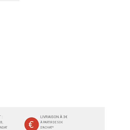
 :
LIVRAISON À 3€
B,
À PARTIR DE 50 €
ANDAT
D'ACHAT*