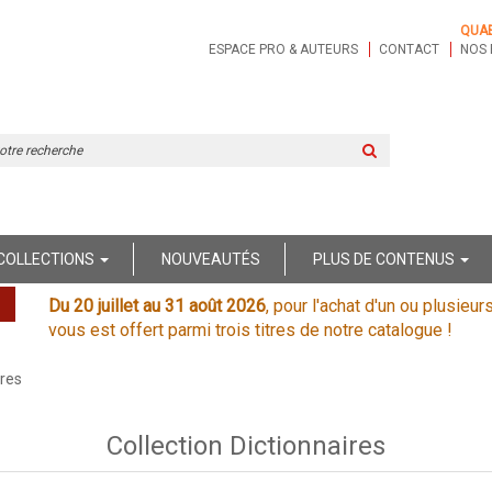
QUA
ESPACE PRO & AUTEURS
CONTACT
NOS 
Rechercher
sur
le
site
COLLECTIONS
NOUVEAUTÉS
PLUS DE CONTENUS
Du 20 juillet au 31 août 2026
, pour l'achat d'un ou plusieur
vous est offert parmi trois titres de notre catalogue !
ires
Collection Dictionnaires