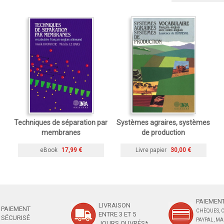
Techniques de séparation par
Systèmes agraires, systèmes
membranes
de production
eBook
17,99 €
Livre papier
30,00 €
PAIEMENT
LIVRAISON
PAIEMENT
CHÈQUES, C
ENTRE 3 ET 5
SÉCURISÉ
PAYPAL, M
JOURS OUVRÉS*