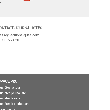
TIF,
ONTACT JOURNALISTES
resse@editions-quae.com
 71 15 24 28
SPACE PRO
us êtes auteur
us êtes journaliste
us êtes libraire
us êtes bibliothécaire
reign rights