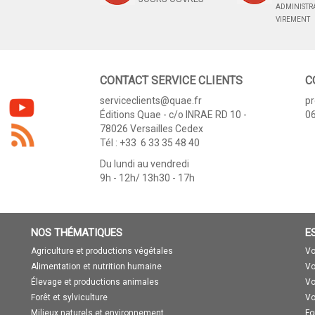
ADMINISTRA
VIREMENT
CONTACT SERVICE CLIENTS
C
serviceclients@quae.fr
p
Éditions Quae - c/o INRAE RD 10 -
06
78026 Versailles Cedex
Tél : +33 6 33 35 48 40
Du lundi au vendredi
9h - 12h/ 13h30 - 17h
NOS THÉMATIQUES
E
Agriculture et productions végétales
Vo
Alimentation et nutrition humaine
Vo
Élevage et productions animales
Vo
Forêt et sylviculture
Vo
Milieux naturels et environnement
Fo