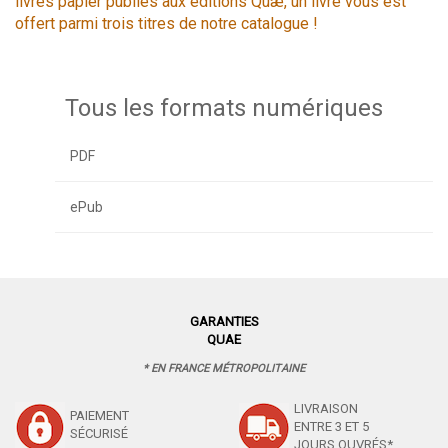
livres papier publiés aux éditions Quæ, un livre vous est
offert parmi trois titres de notre catalogue !
Tous les formats numériques
PDF
ePub
GARANTIES
QUAE
* EN FRANCE MÉTROPOLITAINE
LIVRAISON
PAIEMENT
ENTRE 3 ET 5
SÉCURISÉ
JOURS OUVRÉS*