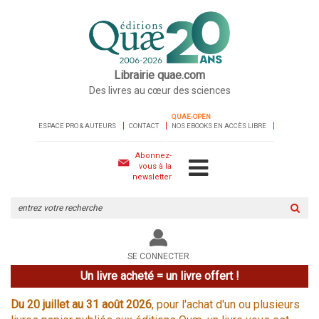
Librairie quae.com
Des livres au cœur des sciences
QUAE-OPEN
ESPACE PRO & AUTEURS
CONTACT
NOS EBOOKS EN ACCÈS LIBRE
Abonnez-
vous à la
newsletter
Rechercher
sur
le
site
SE CONNECTER
Un livre acheté = un livre offert !
Du 20 juillet au 31 août 2026
, pour l'achat d'un ou plusieurs