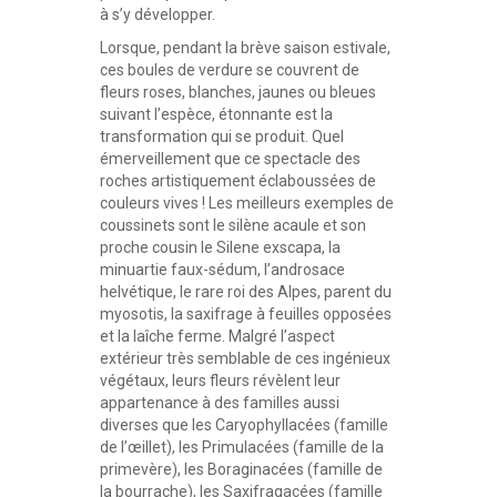
à s’y développer.
Lorsque, pendant la brève saison estivale,
ces boules de verdure se couvrent de
fleurs roses, blanches, jaunes ou bleues
suivant l’espèce, étonnante est la
transformation qui se produit. Quel
émerveillement que ce spectacle des
roches artistiquement éclaboussées de
couleurs vives ! Les meilleurs exemples de
coussinets sont le silène acaule et son
proche cousin le Silene exscapa, la
minuartie faux-sédum, l’androsace
helvétique, le rare roi des Alpes, parent du
myosotis, la saxifrage à feuilles opposées
et la laîche ferme. Malgré l’aspect
extérieur très semblable de ces ingénieux
végétaux, leurs fleurs révèlent leur
appartenance à des familles aussi
diverses que les Caryophyllacées (famille
de l’œillet), les Primulacées (famille de la
primevère), les Boraginacées (famille de
la bourrache), les Saxifragacées (famille