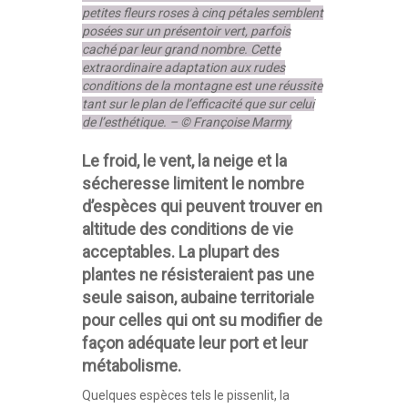
petites fleurs roses à cinq pétales semblent
posées sur un présentoir vert, parfois
caché par leur grand nombre. Cette
extraordinaire adaptation aux rudes
conditions de la montagne est une réussite
tant sur le plan de l’efficacité que sur celui
de l’esthétique. – © Françoise Marmy
Le froid, le vent, la neige et la
sécheresse limitent le nombre
d’espèces qui peuvent trouver en
altitude des conditions de vie
acceptables. La plupart des
plantes ne résisteraient pas une
seule saison, aubaine territoriale
pour celles qui ont su modifier de
façon adéquate leur port et leur
métabolisme.
Quelques espèces tels le pissenlit, la