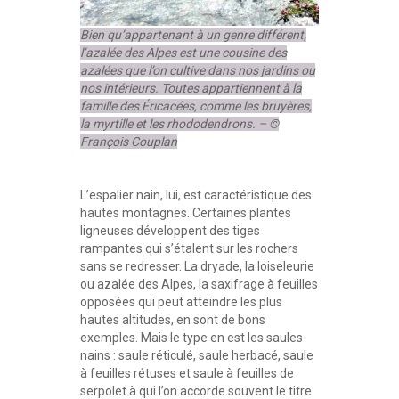
Bien qu’appartenant à un genre différent,
l’azalée des Alpes est une cousine des
azalées que l’on cultive dans nos jardins ou
nos intérieurs. Toutes appartiennent à la
famille des Éricacées, comme les bruyères,
la myrtille et les rhododendrons. – ©
François Couplan
L’espalier nain, lui, est caractéristique des
hautes montagnes. Certaines plantes
ligneuses développent des tiges
rampantes qui s’étalent sur les rochers
sans se redresser. La dryade, la loiseleurie
ou azalée des Alpes, la saxifrage à feuilles
opposées qui peut atteindre les plus
hautes altitudes, en sont de bons
exemples. Mais le type en est les saules
nains : saule réticulé, saule herbacé, saule
à feuilles rétuses et saule à feuilles de
serpolet à qui l’on accorde souvent le titre