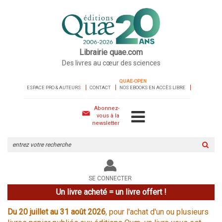
Librairie quae.com
Des livres au cœur des sciences
QUAE-OPEN
ESPACE PRO & AUTEURS
CONTACT
NOS EBOOKS EN ACCÈS LIBRE
Abonnez-
vous à la
newsletter
Rechercher
sur
le
site
SE CONNECTER
Un livre acheté = un livre offert !
Du 20 juillet au 31 août 2026
, pour l'achat d'un ou plusieurs