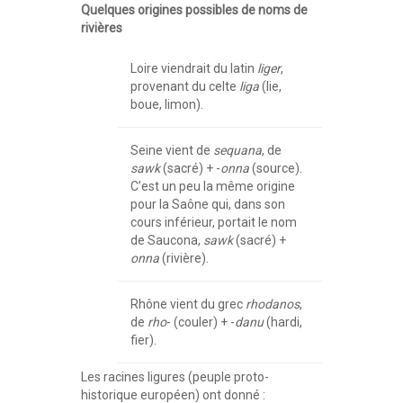
Quelques origines possibles de noms de
rivières
Loire viendrait du latin
liger
,
provenant du celte
liga
(lie,
boue, limon).
Seine vient de
sequana
, de
sawk
(sacré) + -
onna
(source).
C’est un peu la même origine
pour la Saône qui, dans son
cours inférieur, portait le nom
de Saucona,
sawk
(sacré) +
onna
(rivière).
Rhône vient du grec
rhodanos
,
de
rho
- (couler) + -
danu
(hardi,
fier).
Les racines ligures (peuple proto-
historique européen) ont donné :