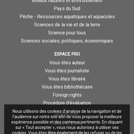
Milieux naturels et environnement
Pays du Sud
Pêche - Ressources aquatiques et aquacoles
Sciences de la vie et de la terre
Science pour tous
Sciences sociales, politiques, économiques
ESPACE PRO
Vous êtes auteur
Vous êtes journaliste
Vous êtes libraire
Vous êtes bibliothécaire
Foreign rights
Procédure d'évaluation
Nous utilisons des cookies d’analyse de la navigation et de
NOTRE SITE
l’audience sur notre site afin de vous proposer la meilleure
expérience possible et des contenus pertinents. En cliquant
Quae © 2018
sur « Tout accepter », vous nous autorisez à utiliser ces
Mentions légales
cookies. Vous êtes libre également de les refuser ou de les