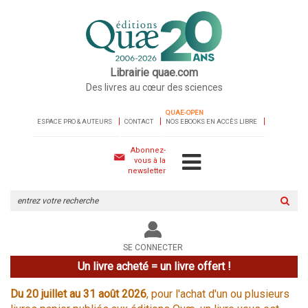
Librairie quae.com
Des livres au cœur des sciences
QUAE-OPEN
ESPACE PRO & AUTEURS
CONTACT
NOS EBOOKS EN ACCÈS LIBRE
Abonnez-
vous à la
newsletter
Rechercher
sur
le
site
SE CONNECTER
Un livre acheté = un livre offert !
Du 20 juillet au 31 août 2026
, pour l'achat d'un ou plusieurs