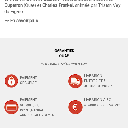
Duperron
(Quæ) et
Charles Frankel
,
animée par Tristan Vey
du Figaro.
>>
En savoir plus
GARANTIES
QUAE
* EN FRANCE MÉTROPOLITAINE
LIVRAISON
PAIEMENT
ENTRE 3 ET 5
SÉCURISÉ
JOURS OUVRÉS*
PAIEMENT :
LIVRAISON À 3€
CHÈQUES, CB,
À PARTIR DE 50 € D'ACHAT*
PAYPAL, MANDAT
ADMINISTRATIF, VIREMENT