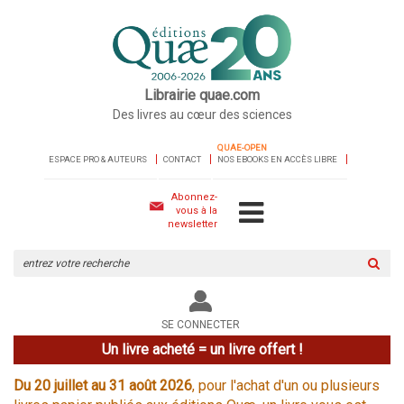
Librairie quae.com
Des livres au cœur des sciences
QUAE-OPEN
ESPACE PRO & AUTEURS
CONTACT
NOS EBOOKS EN ACCÈS LIBRE
Abonnez-
vous à la
newsletter
Rechercher
sur
le
site
SE CONNECTER
Un livre acheté = un livre offert !
Du 20 juillet au 31 août 2026
, pour l'achat d'un ou plusieurs