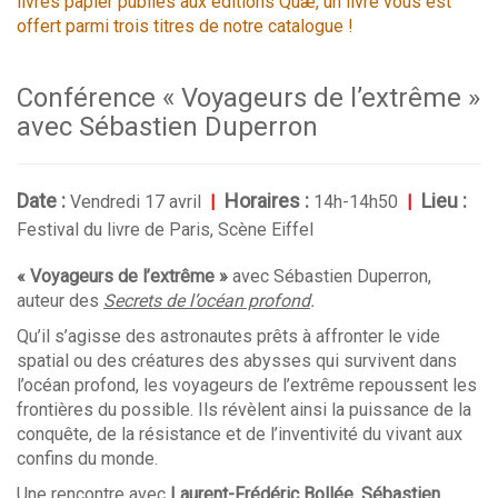
livres papier publiés aux éditions Quæ, un livre vous est
offert parmi trois titres de notre catalogue !
Conférence « Voyageurs de l’extrême »
avec Sébastien Duperron
Date :
Horaires :
Lieu :
Vendredi 17 avril
|
14h-14h50
|
Festival du livre de Paris,
Scène Eiffel
« Voyageurs de l’extrême »
avec Sébastien Duperron,
auteur des
Secrets de l’océan profond
.
Qu’il s’agisse des astronautes prêts à affronter le vide
spatial ou des créatures des abysses qui survivent dans
l’océan profond, les voyageurs de l’extrême repoussent les
frontières du possible. Ils révèlent ainsi la puissance de la
conquête, de la résistance et de l’inventivité du vivant aux
confins du monde.
Une rencontre avec
Laurent-Frédéric Bollée
,
Sébastien