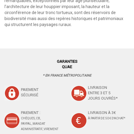
remarquables, exceptionnels par leur âge pluriséculaire,
l’architecture de leur houppier imposant, la hauteur et la
circonférence de leur tronc tortueux, sont des réservoirs de
biodiversité mais aussi des repères historiques et patrimoniaux
qui structurent les paysages ruraux.
GARANTIES
QUAE
* EN FRANCE MÉTROPOLITAINE
LIVRAISON
PAIEMENT
ENTRE 3 ET 5
SÉCURISÉ
JOURS OUVRÉS*
PAIEMENT :
LIVRAISON À 3€
CHÈQUES, CB,
À PARTIR DE 50 € D'ACHAT*
PAYPAL, MANDAT
ADMINISTRATIF, VIREMENT