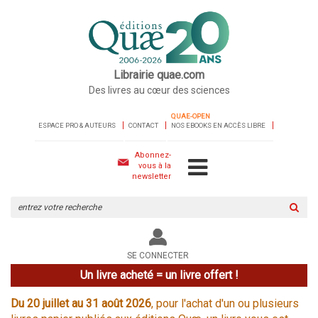
Librairie quae.com
Des livres au cœur des sciences
QUAE-OPEN
ESPACE PRO & AUTEURS
CONTACT
NOS EBOOKS EN ACCÈS LIBRE
Abonnez-
vous à la
newsletter
Rechercher
sur
le
site
SE CONNECTER
Un livre acheté = un livre offert !
Du 20 juillet au 31 août 2026
, pour l'achat d'un ou plusieurs