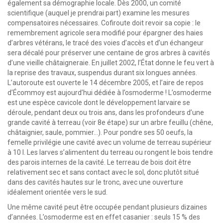
également sa démographie locale. Dès 2000, un comité
scientifique (auquel je prendrai part) examine les mesures
compensatoires nécessaires. Cofiroute doit revoir sa copie : le
remembrement agricole sera modifié pour épargner des haies
d’arbres vétérans, le tracé des voies d’accès et d’un échangeur
sera décalé pour préserver une centaine de gros arbres à cavités
d’une vieille châtaigneraie. En juillet 2002, l’État donne le feu vert à
la reprise des travaux, suspendus durant six longues années.
L’autoroute est ouverte le 14 décembre 2005, et l’aire de repos
d’Écommoy est aujourd’hui dédiée à l’osmoderme ! L’osmoderme
est une espèce cavicole dont le développement larvaire se
déroule, pendant deux ou trois ans, dans les profondeurs d’une
grande cavité à terreau (voir 8e étape) sur un arbre feuillu (chêne,
châtaignier, saule, pommier…). Pour pondre ses 50 oeufs, la
femelle privilégie une cavité avec un volume de terreau supérieur
à 10 l. Les larves s’alimentent du terreau ou rongent le bois tendre
des parois internes de la cavité. Le terreau de bois doit être
relativement sec et sans contact avec le sol, donc plutôt situé
dans des cavités hautes sur le tronc, avec une ouverture
idéalement orientée vers le sud.
Une même cavité peut être occupée pendant plusieurs dizaines
d’années. L’osmoderme est en effet casanier : seuls 15 % des